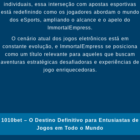
individuais, essa interseção com apostas esportivas
está redefinindo como os jogadores abordam o mundo
dos eSports, ampliando o alcance e o apelo do
ImmortalEmpress.
O cenário atual dos jogos eletrônicos está em
constante evolução, e ImmortalEmpress se posiciona
como um título relevante para aqueles que buscam
aventuras estratégicas desafiadoras e experiências de
jogo enriquecedoras.
1010bet – O Destino Definitivo para Entusiastas de
Jogos em Todo o Mundo