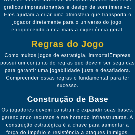
gráficos impressionantes e design de som imersivo.
Eles ajudam a criar uma atmosfera que transporta o
jogador diretamente para o universo do jogo,
enriquecendo ainda mais a experiência geral.
Regras do Jogo
Como muitos jogos de estratégia, ImmortalEmpress
possui um conjunto de regras que devem ser seguidas
para garantir uma jogabilidade justa e desafiadora.
Compreender essas regras é fundamental para ter
sucesso.
Construção de Base
Os jogadores devem construir e expandir suas bases,
gerenciando recursos e melhorando infraestruturas. A
construção estratégica é a chave para aumentar a
força do império e resistência a ataques inimigos.