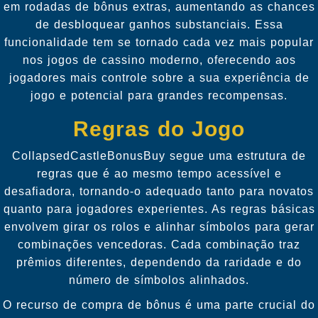
em rodadas de bônus extras, aumentando as chances
de desbloquear ganhos substanciais. Essa
funcionalidade tem se tornado cada vez mais popular
nos jogos de cassino moderno, oferecendo aos
jogadores mais controle sobre a sua experiência de
jogo e potencial para grandes recompensas.
Regras do Jogo
CollapsedCastleBonusBuy segue uma estrutura de
regras que é ao mesmo tempo acessível e
desafiadora, tornando-o adequado tanto para novatos
quanto para jogadores experientes. As regras básicas
envolvem girar os rolos e alinhar símbolos para gerar
combinações vencedoras. Cada combinação traz
prêmios diferentes, dependendo da raridade e do
número de símbolos alinhados.
O recurso de compra de bônus é uma parte crucial do