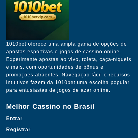
1010bet oferece uma ampla gama de opções de
apostas esportivas e jogos de cassino online.
Experimente apostas ao vivo, roleta, caça-níqueis
e mais, com oportunidades de bônus e
promoções atraentes. Navegação fácil e recursos
intuitivos fazem da 1010bet uma escolha popular
para entusiastas de jogos de azar online.
Melhor Cassino no Brasil
Entrar
Registrar