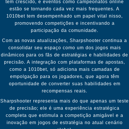
tem crescido, e eventos como campeonatos online
estão se tornando cada vez mais frequentes. A
1010bet tem desempenhado um papel vital nisso,
promovendo competições e incentivando a
participação da comunidade.
Com as novas atualizações, Sharpshooter continua a
consolidar seu espaço como um dos jogos mais
dinâmicos para os fãs de estratégias e habilidades de
precisão. A integração com plataformas de apostas,
como a 1010bet, só adiciona mais camadas de
empolgação para os jogadores, que agora têm
oportunidade de converter suas habilidades em
recompensas reais.
Sharpshooter representa mais do que apenas um teste
de precisão; ele é uma experiência estratégica
completa que estimula a competição amigável e a
inovação em jogos de estratégia no atual cenário