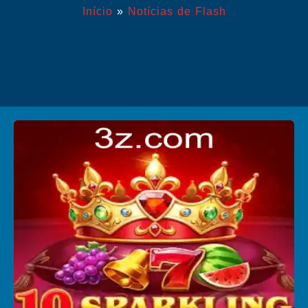
Início
»
Notícias de Flash