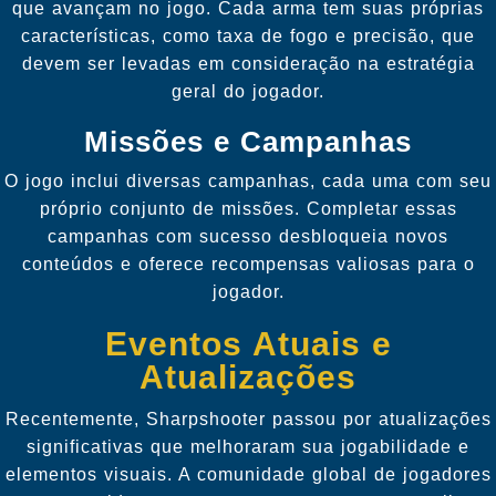
que avançam no jogo. Cada arma tem suas próprias
características, como taxa de fogo e precisão, que
devem ser levadas em consideração na estratégia
geral do jogador.
Missões e Campanhas
O jogo inclui diversas campanhas, cada uma com seu
próprio conjunto de missões. Completar essas
campanhas com sucesso desbloqueia novos
conteúdos e oferece recompensas valiosas para o
jogador.
Eventos Atuais e
Atualizações
Recentemente, Sharpshooter passou por atualizações
significativas que melhoraram sua jogabilidade e
elementos visuais. A comunidade global de jogadores