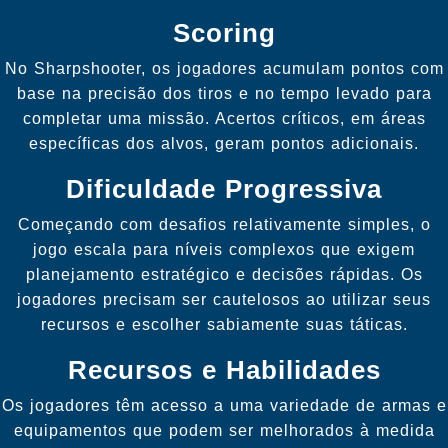
Scoring
No Sharpshooter, os jogadores acumulam pontos com
base na precisão dos tiros e no tempo levado para
completar uma missão. Acertos críticos, em áreas
específicas dos alvos, geram pontos adicionais.
Dificuldade Progressiva
Começando com desafios relativamente simples, o
jogo escala para níveis complexos que exigem
planejamento estratégico e decisões rápidas. Os
jogadores precisam ser cautelosos ao utilizar seus
recursos e escolher sabiamente suas táticas.
Recursos e Habilidades
Os jogadores têm acesso a uma variedade de armas e
equipamentos que podem ser melhorados à medida