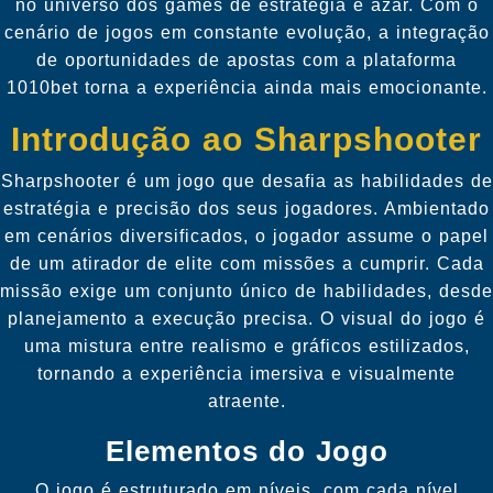
no universo dos games de estratégia e azar. Com o
cenário de jogos em constante evolução, a integração
de oportunidades de apostas com a plataforma
1010bet torna a experiência ainda mais emocionante.
Introdução ao Sharpshooter
Sharpshooter é um jogo que desafia as habilidades de
estratégia e precisão dos seus jogadores. Ambientado
em cenários diversificados, o jogador assume o papel
de um atirador de elite com missões a cumprir. Cada
missão exige um conjunto único de habilidades, desde
planejamento a execução precisa. O visual do jogo é
uma mistura entre realismo e gráficos estilizados,
tornando a experiência imersiva e visualmente
atraente.
Elementos do Jogo
O jogo é estruturado em níveis, com cada nível