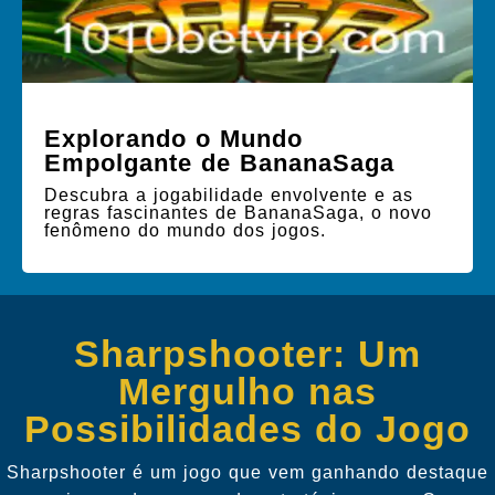
Explorando o Mundo
Empolgante de BananaSaga
Descubra a jogabilidade envolvente e as
regras fascinantes de BananaSaga, o novo
fenômeno do mundo dos jogos.
Sharpshooter: Um
Mergulho nas
Possibilidades do Jogo
Sharpshooter é um jogo que vem ganhando destaque