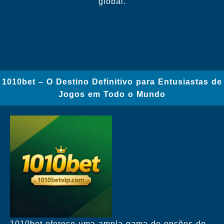
global.
1010bet – O Destino Definitivo para Entusiastas de
Jogos em Todo o Mundo
1010bet oferece uma ampla gama de opções de