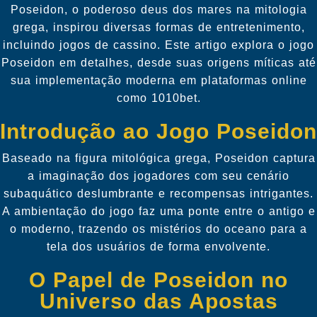
Poseidon, o poderoso deus dos mares na mitologia
grega, inspirou diversas formas de entretenimento,
incluindo jogos de cassino. Este artigo explora o jogo
Poseidon em detalhes, desde suas origens míticas até
sua implementação moderna em plataformas online
como 1010bet.
Introdução ao Jogo Poseidon
Baseado na figura mitológica grega, Poseidon captura
a imaginação dos jogadores com seu cenário
subaquático deslumbrante e recompensas intrigantes.
A ambientação do jogo faz uma ponte entre o antigo e
o moderno, trazendo os mistérios do oceano para a
tela dos usuários de forma envolvente.
O Papel de Poseidon no
Universo das Apostas