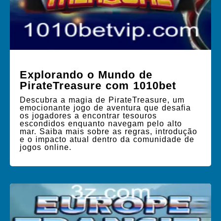
Explorando o Mundo de
PirateTreasure com 1010bet
Descubra a magia de PirateTreasure, um
emocionante jogo de aventura que desafia
os jogadores a encontrar tesouros
escondidos enquanto navegam pelo alto
mar. Saiba mais sobre as regras, introdução
e o impacto atual dentro da comunidade de
jogos online.