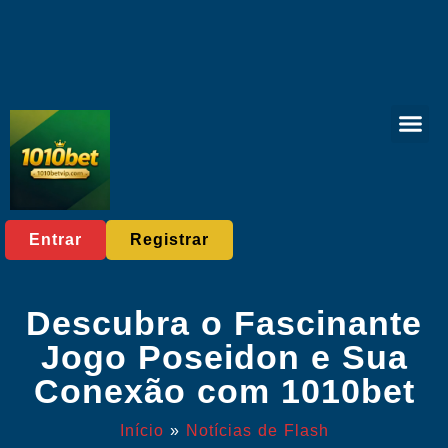
Esportes virt
Apostas es
Eventos e
Notícias de Flash
Entrar
Registrar
Descubra o Fascinante
Jogo Poseidon e Sua
Conexão com 1010bet
Início
»
Notícias de Flash