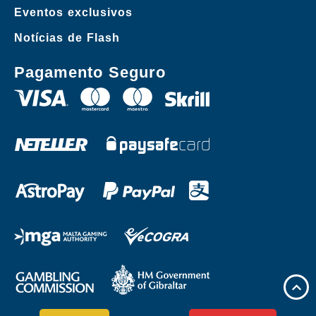
Eventos exclusivos
Notícias de Flash
Pagamento Seguro