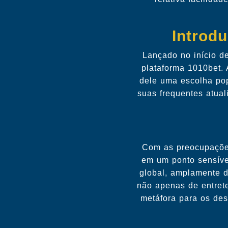
Introd
Lançado no início d
plataforma 1010bet. 
dele uma escolha pop
suas frequentes atual
Com as preocupações
em um ponto sensíve
global, amplamente d
não apenas de entret
metáfora para os de