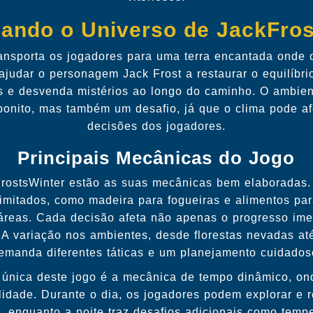
ando o Universo de JackFros
ransporta os jogadores para uma terra encantada onde 
 ajudar o personagem Jack Frost a restaurar o equilíbr
os e desvenda mistérios ao longo do caminho. O ambien
onito, mas também um desafio, já que o clima pode afe
decisões dos jogadores.
Principais Mecânicas do Jogo
rostsWinter estão as suas mecânicas bem elaboradas
limitados, como madeira para fogueiras e alimentos pa
 áreas. Cada decisão afeta não apenas o progresso im
. A variação nos ambientes, desde florestas nevadas a
emanda diferentes táticas e um planejamento cuidados
 única deste jogo é a mecânica de tempo dinâmico, ond
ilidade. Durante o dia, os jogadores podem explorar e 
de, enquanto a noite traz desafios adicionais como tem