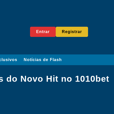
Entrar
Registrar
clusivos
Notícias de Flash
s do Novo Hit no 1010bet