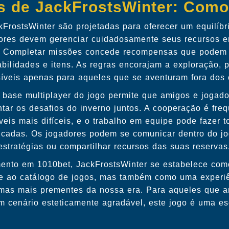
s de JackFrostsWinter: Como
kFrostsWinter são projetadas para oferecer um equilíbri
dores devem gerenciar cuidadosamente seus recursos 
s. Completar missões concede recompensas que podem
bilidades e itens. As regras encorajam a exploração, p
síveis apenas para aqueles que se aventuram fora dos
a base multiplayer do jogo permite que amigos e jogad
tar os desafios do inverno juntos. A cooperação é fr
veis mais difíceis, e o trabalho em equipe pode fazer 
icadas. Os jogadores podem se comunicar dentro do jo
estratégias ou compartilhar recursos das suas reservas
ento em 1010bet, JackFrostsWinter se estabelece co
e ao catálogo de jogos, mas também como uma experiên
temas mais prementes da nossa era. Para aqueles que
m cenário esteticamente agradável, este jogo é uma esco