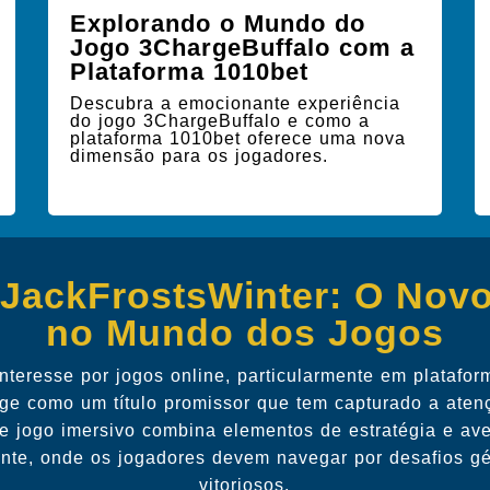
Explorando o Mundo do
Jogo 3ChargeBuffalo com a
Plataforma 1010bet
Descubra a emocionante experiência
do jogo 3ChargeBuffalo e como a
plataforma 1010bet oferece uma nova
dimensão para os jogadores.
JackFrostsWinter: O Nov
no Mundo dos Jogos
nteresse por jogos online, particularmente em platafo
rge como um título promissor que tem capturado a aten
e jogo imersivo combina elementos de estratégia e av
nte, onde os jogadores devem navegar por desafios g
vitoriosos.