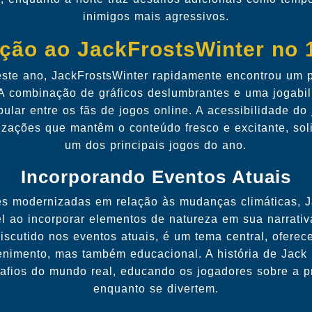
inimigos mais agressivos.
ução ao JackFrostsWinter no 
este ano, JackFrostsWinter rapidamente encontrou um p
A combinação de gráficos deslumbrantes e uma jogabil
ular entre os fãs de jogos online. A acessibilidade do
izações que mantêm o conteúdo fresco e excitante, sol
um dos principais jogos do ano.
Incorporando Eventos Atuais
 modernizadas em relação às mudanças climáticas, J
l ao incorporar elementos de natureza em sua narrati
iscutido nos eventos atuais, é um tema central, ofere
enimento, mas também educacional. A história de Jack
safios do mundo real, educando os jogadores sobre a p
enquanto se divertem.