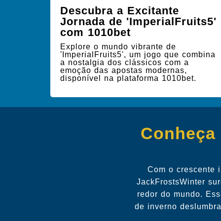
Descubra a Excitante
Jornada de 'ImperialFruits5'
com 1010bet
Explore o mundo vibrante de
'ImperialFruits5', um jogo que combina
a nostalgia dos clássicos com a
emoção das apostas modernas,
disponível na plataforma 1010bet.
Conheça 
Com o crescente i
JackFrostsWinter su
redor do mundo. Ess
de inverno deslumbra