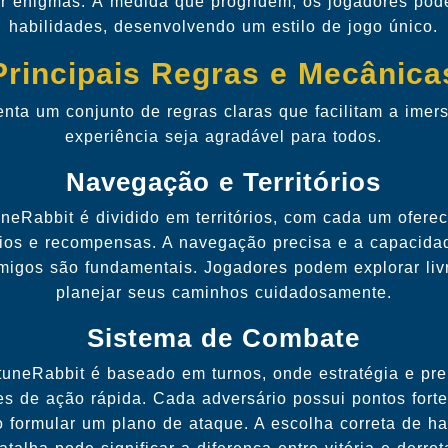
ver enigmas. À medida que progridem, os jogadores pod
habilidades, desenvolvendo um estilo de jogo único.
Principais Regras e Mecânica
nta um conjunto de regras claras que facilitam a ime
experiência seja agradável para todos.
Navegação e Territórios
neRabbit é dividido em territórios, com cada um ofere
fios e recompensas. A navegação precisa e a capacida
migos são fundamentais. Jogadores podem explorar l
planejar seus caminhos cuidadosamente.
Sistema de Combate
uneRabbit é baseado em turnos, onde estratégia e pr
es de ação rápida. Cada adversário possui pontos fort
 formular um plano de ataque. A escolha correta de h