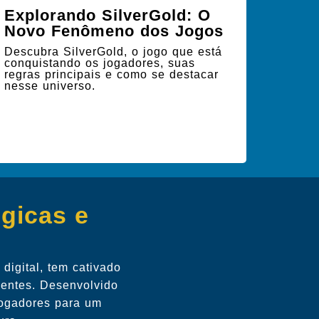
Explorando SilverGold: O
Novo Fenômeno dos Jogos
Descubra SilverGold, o jogo que está
conquistando os jogadores, suas
regras principais e como se destacar
nesse universo.
égicas e
digital, tem cativado
ventes. Desenvolvido
 jogadores para um