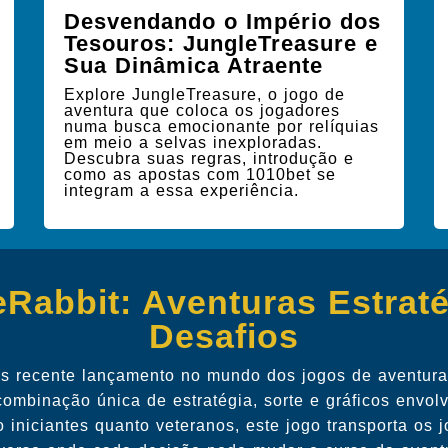
Desvendando o Império dos
Tesouros: JungleTreasure e
Sua Dinâmica Atraente
Explore JungleTreasure, o jogo de
aventura que coloca os jogadores
numa busca emocionante por relíquias
em meio a selvas inexploradas.
Descubra suas regras, introdução e
como as apostas com 1010bet se
integram a essa experiência.
Rabbit: Aventuras Estrat
Desafios
s recente lançamento no mundo dos jogos de aventura 
ombinação única de estratégia, sorte e gráficos envol
o iniciantes quanto veteranos, este jogo transporta os