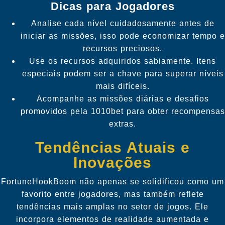
Dicas para Jogadores
Analise cada nível cuidadosamente antes de
iniciar as missões, isso pode economizar tempo e
recursos preciosos.
Use os recursos adquiridos sabiamente. Itens
especiais podem ser a chave para superar níveis
mais difíceis.
Acompanhe as missões diárias e desafios
promovidos pela 1010bet para obter recompensas
extras.
Tendências Atuais e
Inovações
FortuneHookBoom não apenas se solidificou como um
favorito entre jogadores, mas também reflete
tendências mais amplas no setor de jogos. Ele
incorpora elementos de realidade aumentada e