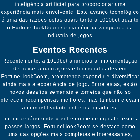
inteligência artificial para proporcionar uma
experiência mais envolvente. Este avanço tecnológico
é uma das razões pelas quais tanto a 1010bet quanto
o FortuneHookBoom se mantêm na vanguarda da
indústria de jogos.
Eventos Recentes
Recentemente, a 1010bet anunciou a implementação
de novas atualizações e funcionalidades em
FortuneHookBoom, prometendo expandir e diversificar
ainda mais a experiência de jogo. Entre estas, estão
novos desafios semanais e torneios que não só
oferecem recompensas melhores, mas também elevam
a competitividade entre os jogadores.
Em um cenário onde o entretenimento digital cresce a
passos largos, FortuneHookBoom se destaca como
uma das opções mais completas e interessantes,