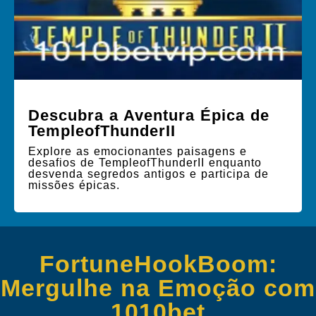
Descubra a Aventura Épica de
TempleofThunderII
Explore as emocionantes paisagens e
desafios de TempleofThunderII enquanto
desvenda segredos antigos e participa de
missões épicas.
FortuneHookBoom:
Mergulhe na Emoção com
1010bet