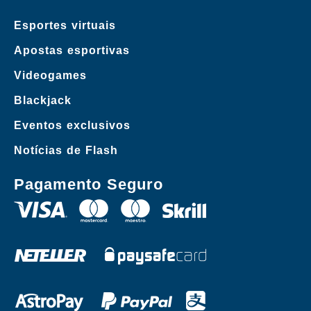
Esportes virtuais
Apostas esportivas
Videogames
Blackjack
Eventos exclusivos
Notícias de Flash
Pagamento Seguro