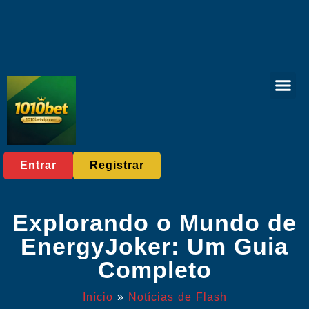
Esportes virt
Apostas es
Eventos e
Notícias de Flash
Entrar
Registrar
Explorando o Mundo de
EnergyJoker: Um Guia
Completo
Início
»
Notícias de Flash