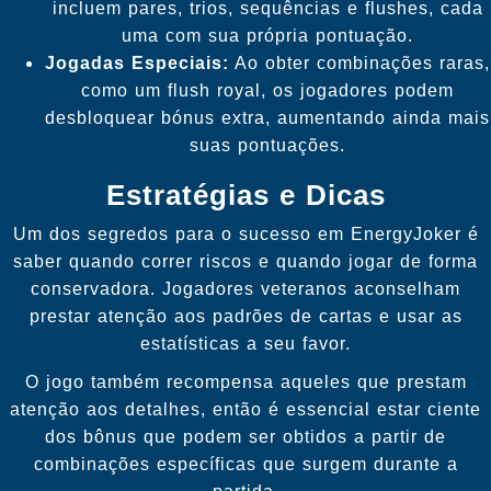
incluem pares, trios, sequências e flushes, cada
uma com sua própria pontuação.
Jogadas Especiais:
Ao obter combinações raras,
como um flush royal, os jogadores podem
desbloquear bónus extra, aumentando ainda mais
suas pontuações.
Estratégias e Dicas
Um dos segredos para o sucesso em EnergyJoker é
saber quando correr riscos e quando jogar de forma
conservadora. Jogadores veteranos aconselham
prestar atenção aos padrões de cartas e usar as
estatísticas a seu favor.
O jogo também recompensa aqueles que prestam
atenção aos detalhes, então é essencial estar ciente
dos bônus que podem ser obtidos a partir de
combinações específicas que surgem durante a