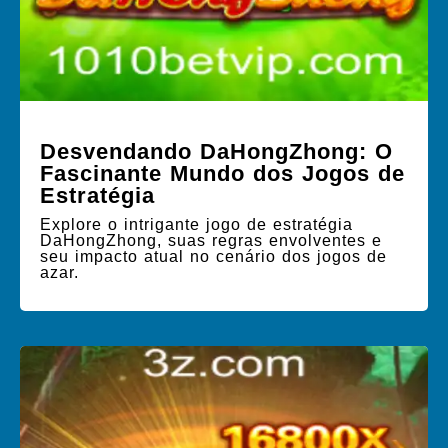
Desvendando DaHongZhong: O
Fascinante Mundo dos Jogos de
Estratégia
Explore o intrigante jogo de estratégia
DaHongZhong, suas regras envolventes e
seu impacto atual no cenário dos jogos de
azar.