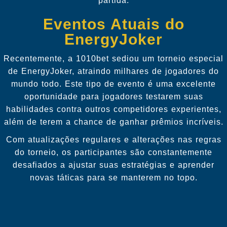
partida.
Eventos Atuais do
EnergyJoker
Recentemente, a 1010bet sediou um torneio especial
de EnergyJoker, atraindo milhares de jogadores do
mundo todo. Este tipo de evento é uma excelente
oportunidade para jogadores testarem suas
habilidades contra outros competidores experientes,
além de terem a chance de ganhar prêmios incríveis.
Com atualizações regulares e alterações nas regras
do torneio, os participantes são constantemente
desafiados a ajustar suas estratégias e aprender
novas táticas para se manterem no topo.