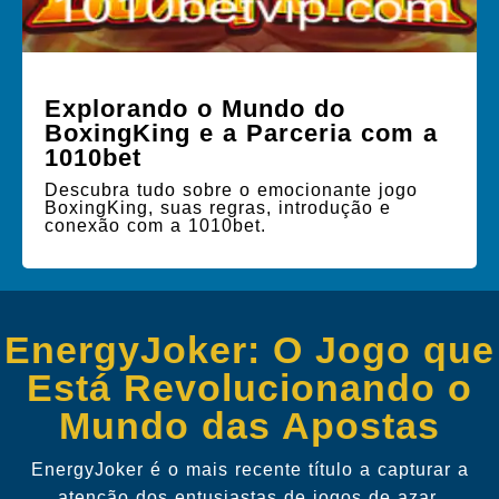
Explorando o Mundo do
BoxingKing e a Parceria com a
1010bet
Descubra tudo sobre o emocionante jogo
BoxingKing, suas regras, introdução e
conexão com a 1010bet.
EnergyJoker: O Jogo que
Está Revolucionando o
Mundo das Apostas
EnergyJoker é o mais recente título a capturar a
atenção dos entusiastas de jogos de azar,