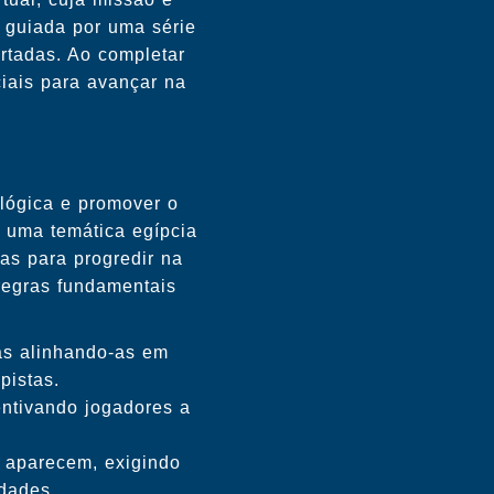
 guiada por uma série
rtadas. Ao completar
iais para avançar na
lógica e promover o
 uma temática egípcia
mas para progredir na
regras fundamentais
s alinhando-as em
pistas.
ntivando jogadores a
 aparecem, exigindo
idades.