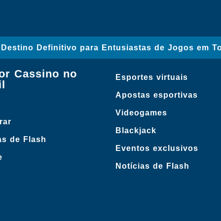
 Destino Definitivo para Entusiastas de Jogos em 
or Cassino no
Esportes virtuais
l
Apostas esportivas
Videogames
rar
Blackjack
as de Flash
Eventos exclusivos
e
Notícias de Flash