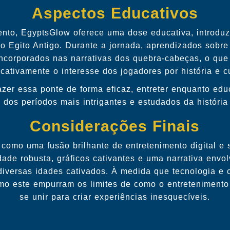
Aspectos Educativos
ento, EgyptsGlow oferece uma dose educativa, introduz
do Egito Antigo. Durante a jornada, aprendizados sobre 
ncorporados nas narrativas dos quebra-cabeças, o qu
ficativamente o interesse dos jogadores por história e cu
zer essa ponte de forma eficaz, entreter enquanto edu
 dos períodos mais intrigantes e estudados da históri
Considerações Finais
omo uma fusão brilhante de entretenimento digital e sto
ade robusta, gráficos cativantes e uma narrativa envol
iversas idades cativados. À medida que tecnologia e c
omo este empurram os limites de como o entretenimen
se unir para criar experiências inesquecíveis.