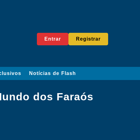
Entrar
Registrar
clusivos
Notícias de Flash
Mundo dos Faraós