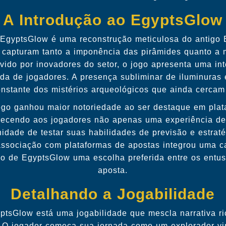
A Introdução ao EgyptsGlow
EgyptsGlow é uma reconstrução meticulosa do antigo E
capturam tanto a imponência das pirâmides quanto a 
ido por inovadores do setor, o jogo apresenta uma in
da de jogadores. A presença subliminar de iluminuras 
nstante dos mistérios arqueológicos que ainda cercam 
ogo ganhou maior notoriedade ao ser destaque em plat
recendo aos jogadores não apenas uma experiência de
dade de testar suas habilidades de previsão e estra
associação com plataformas de apostas integrou uma 
do de EgyptsGlow uma escolha preferida entre os entus
aposta.
Detalhando a Jogabilidade
ptsGlow está uma jogabilidade que mescla narrativa ri
a. O jogador começa sua jornada como um explorador vir