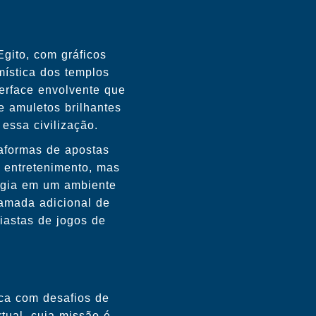
gito, com gráficos
mística dos templos
terface envolvente que
e amuletos brilhantes
essa civilização.
aformas de apostas
 entretenimento, mas
tégia em um ambiente
camada adicional de
iastas de jogos de
ca com desafios de
tual, cuja missão é