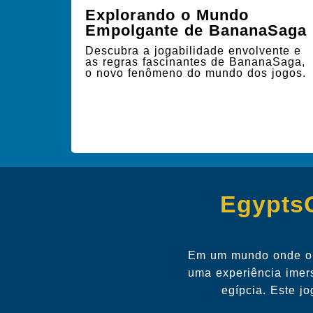
Explorando o Mundo
Empolgante de BananaSaga
Descubra a jogabilidade envolvente e
as regras fascinantes de BananaSaga,
o novo fenômeno do mundo dos jogos.
Egypts
Em um mundo onde o e
uma experiência imers
egípcia. Este 