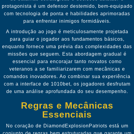
protagonista é um defensor destemido, bem-equipado
com tecnologia de ponta e habilidades aprimoradas
para enfrentar inimigos formidáveis.
A introdução ao jogo é meticulosamente projetada
para guiar o jogador aos fundamentos básicos,
enquanto fornece uma prévia das complexidades das
missões que seguem. Esta abordagem gradual é
essencial para encorajar tanto novatos como
veteranos a se familiarizarem com mecânicas e
comandos inovadores. Ao combinar sua experiência
com a interface de 1010bet, os jogadores desfrutam
de uma análise aprofundada do seu desempenho.
Regras e Mecânicas
Essenciais
No coração de DiamondExplosionPatriots está um
conjunto de regras bem estruturadas que garante um