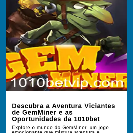
Descubra a Aventura Viciantes
de GemMiner e as
Oportunidades da 1010bet
Explore o mundo do GemMiner, um jogo
emocionante que mistura aventura e