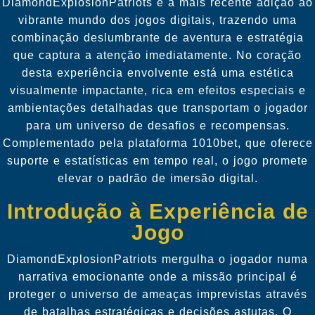
DiamondExplosionPatriots é a mais recente adição ao
vibrante mundo dos jogos digitais, trazendo uma
combinação deslumbrante de aventura e estratégia
que captura a atenção imediatamente. No coração
desta experiência envolvente está uma estética
visualmente impactante, rica em efeitos especiais e
ambientações detalhadas que transportam o jogador
para um universo de desafios e recompensas.
Complementado pela plataforma 1010bet, que oferece
suporte e estatísticas em tempo real, o jogo promete
elevar o padrão de imersão digital.
Introdução à Experiência de
Jogo
DiamondExplosionPatriots mergulha o jogador numa
narrativa emocionante onde a missão principal é
proteger o universo de ameaças imprevistas através
de batalhas estratégicas e decisões astutas. O