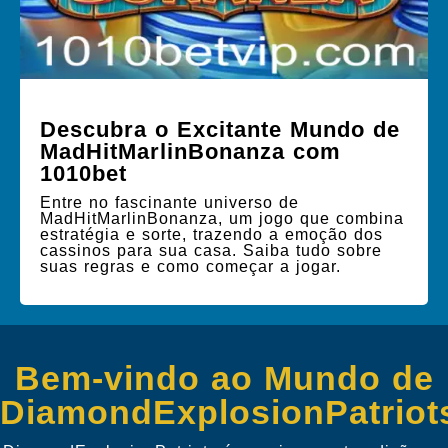
Descubra o Excitante Mundo de
MadHitMarlinBonanza com
1010bet
Entre no fascinante universo de
MadHitMarlinBonanza, um jogo que combina
estratégia e sorte, trazendo a emoção dos
cassinos para sua casa. Saiba tudo sobre
suas regras e como começar a jogar.
Bem-vindo ao Mundo de
DiamondExplosionPatriot