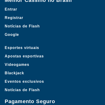
Melhor Cassino no Brasil
Entrar
Registrar
Notícias de Flash
Google
Esportes virtuais
Apostas esportivas
Videogames
Blackjack
Eventos exclusivos
Notícias de Flash
Pagamento Seguro