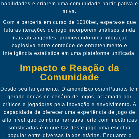
habilidades e criarem uma comunidade participativa e
ativa.
Com a parceria em curso de 1010bet, espera-se que
futuras iterações do jogo incorporem análises ainda
mais abrangentes, promovendo uma interação
explosiva entre conteúdo de entretenimento e
inteligência estatística em uma plataforma unificada.
Impacto e Reação da
Comunidade
Desde seu lançamento, DiamondExplosionPatriots tem
gerado ondas no cenário de jogos, aclamado por
críticos e jogadores pela inovação e envolvimento. A
capacidade de oferecer uma experiência de jogo de
alto nível que combina narrativa forte com mecânicas
sofisticadas é o que faz deste jogo uma escolha
popular entre diversas faixas etárias. Enquanto a